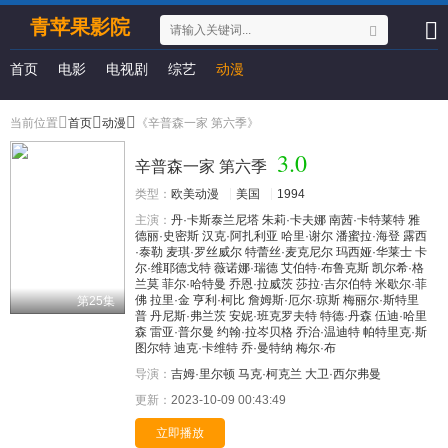
青苹果影院
首页
电影
电视剧
综艺
动漫
当前位置
首页
动漫
《辛普森一家 第六季》
3.0
辛普森一家 第六季
类型：
欧美动漫
美国
1994
主演：
丹·卡斯泰兰尼塔
朱莉·卡夫娜
南茜·卡特莱特
雅
德丽·史密斯
汉克·阿扎利亚
哈里·谢尔
潘蜜拉·海登
露西
·泰勒
麦琪·罗丝威尔
特蕾丝·麦克尼尔
玛西娅·华莱士
卡
尔·维耶德戈特
薇诺娜·瑞德
艾伯特·布鲁克斯
凯尔希·格
兰莫
菲尔·哈特曼
乔恩·拉威茨
莎拉·吉尔伯特
米歇尔·菲
佛
拉里·金
亨利·柯比
詹姆斯·厄尔·琼斯
梅丽尔·斯特里
第25集
普
丹尼斯·弗兰茨
安妮·班克罗夫特
特德·丹森
伍迪·哈里
森
雷亚·普尔曼
约翰·拉岑贝格
乔治·温迪特
帕特里克·斯
图尔特
迪克·卡维特
乔·曼特纳
梅尔·布
导演：
吉姆·里尔顿
马克·柯克兰
大卫·西尔弗曼
更新：
2023-10-09 00:43:49
立即播放