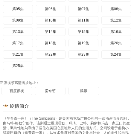
第05集
第06集
第07集
第08集
第09集
第10集
第11集
第12集
第13集
第14集
第15集
第16集
第17集
第18集
第19集
第20集
第21集
第22集
第23集
第24集
第25集
正版视频高清播放地址：
百度影视
爱奇艺
腾讯
剧情简介
《辛普森一家》（The Simpsons）是美国福克斯广播公司的一部动画情景喜剧，
由马特·格勒宁创作。该剧通过展现霍默、玛琦、巴特、莉萨和玛吉一家五口的生
活，讽刺性地勾勒出了居住在美国心脏地带人们的生活方式。空间设定于虚构小
镇春田镇的《辛普森一家》，从许多角度对美国的文化与社会、人的条件和电视